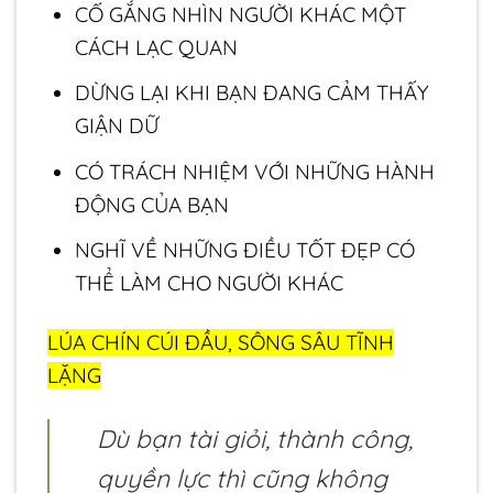
CỐ GẮNG NHÌN NGƯỜI KHÁC MỘT
CÁCH LẠC QUAN
DỪNG LẠI KHI BẠN ĐANG CẢM THẤY
GIẬN DỮ
CÓ TRÁCH NHIỆM VỚI NHỮNG HÀNH
ĐỘNG CỦA BẠN
NGHĨ VỀ NHỮNG ĐIỀU TỐT ĐẸP CÓ
THỂ LÀM CHO NGƯỜI KHÁC
LÚA CHÍN CÚI ĐẦU, SÔNG SÂU TĨNH
LẶNG
Dù bạn tài giỏi, thành công,
quyền lực thì cũng không