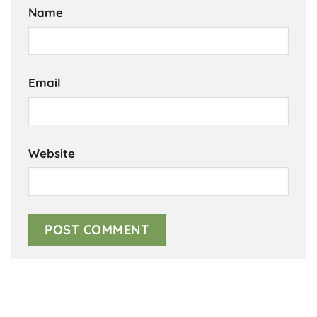
Name
Email
Website