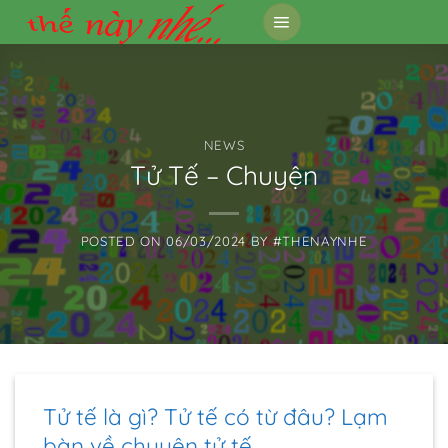
Skip
to
content
NEWS
Tử Tế – Chuyện
POSTED ON
06/03/2024
BY
#THENAYNHE
Tử tế là gì? Tử tế có từ đâu? Lạm
bàn về chuyện tử tế…