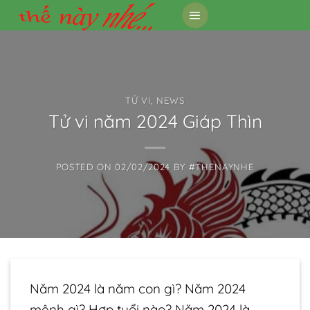
Skip
to
content
TỬ VI
,
NEWS
Tử vi năm 2024 Giáp Thìn
POSTED ON
02/02/2024
BY
#THENAYNHE
Năm 2024 là năm con gì? Năm 2024
mệnh gì? Hợp tuổi nào? Năm 2024 là