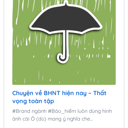
Chuyện về BHNT hiện nay – Thất
vọng toàn tập
#Brand ngành #Bảo_hiểm luôn dùng hình
ảnh cái Ô (dù) mang ý nghĩa che…