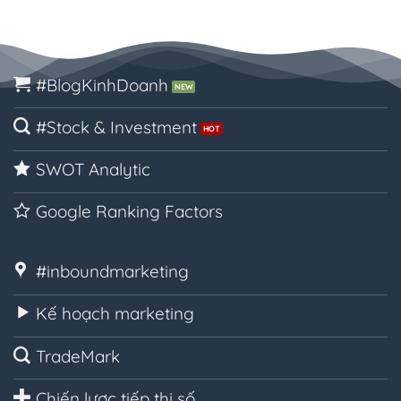
#BlogKinhDoanh
#Stock & Investment
SWOT Analytic
Google Ranking Factors
#inboundmarketing
Kế hoạch marketing
TradeMark
Chiến lược tiếp thị số