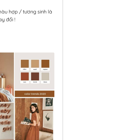
màu hợp / tương sinh là
y đổi !