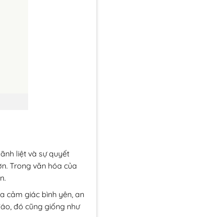
nh liệt và sự quyết
hơn. Trong văn hóa của
n.
ta cảm giác bình yên, an
 đáo, đó cũng giống như