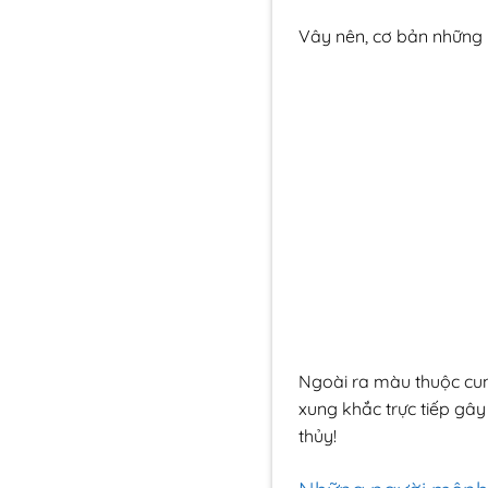
Vây nên, cơ bản những
Ngoài ra màu thuộc cu
xung khắc trực tiếp gâ
thủy!