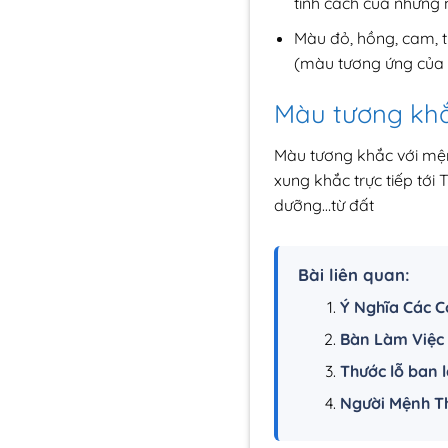
tính cách của những
Màu đỏ, hồng, cam, 
(màu tương ứng của
Màu tương khắ
Màu tương khắc với mện
xung khắc trực tiếp tới
dưỡng…từ đất
Bài liên quan:
Ý Nghĩa Các 
Bàn Làm Việc
Thước lỗ ban 
Người Mệnh Th