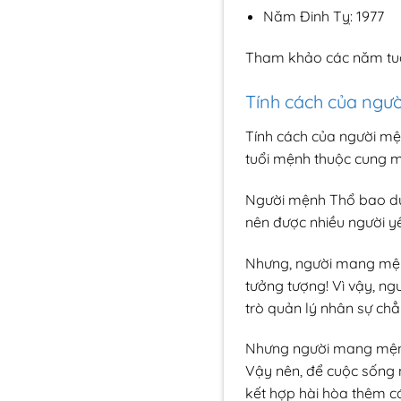
Năm Đinh Tỵ: 1977
Tham khảo các năm tuổ
Tính cách của ngườ
Tính cách của người mệ
tuổi mệnh thuộc cung m
Người mệnh Thổ bao dung
nên được nhiều người y
Nhưng, người mang mệnh 
tưởng tượng! Vì vậy, ng
trò quản lý nhân sự ch
Nhưng người mang mệnh t
Vậy nên, để cuộc sống n
kết hợp hài hòa thêm c