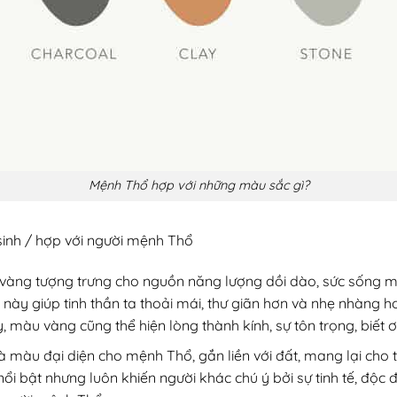
Mệnh Thổ hợp với những màu sắc gì?
inh / hợp với người mệnh Thổ
vàng tượng trưng cho nguồn năng lượng dồi dào, sức sống mã
u này giúp tinh thần ta thoải mái, thư giãn hơn và nhẹ nhàng 
 màu vàng cũng thể hiện lòng thành kính, sự tôn trọng, biết ơ
 màu đại diện cho mệnh Thổ, gắn liền với đất, mang lại cho 
ổi bật nhưng luôn khiến người khác chú ý bởi sự tinh tế, độc