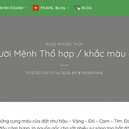
KINH DOANH
TRAVEL BLOG
BLOG
BLOG PHONG THỦY
ời Mệnh Thổ hợp / khắc màu 
POSTED ON
11/16/2020
BY
#THENAYNHE
hững cung màu của đất như Nâu – Vàng – Đỏ – Cam – Tím. Đó
đầy cảm hứng, là nguồn gốc cho rất nhiều sự sáng tạo bắt đâ