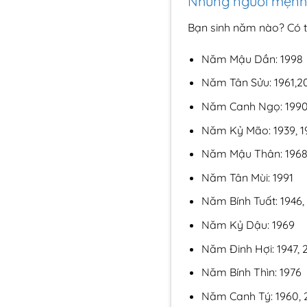
Những người mệnh
Bạn sinh năm nào? Có 
Năm Mậu Dần: 1998
Năm Tân Sửu: 1961,2
Năm Canh Ngọ: 199
Năm Kỷ Mão: 1939, 1
Năm Mậu Thân: 196
Năm Tân Mùi: 1991
Năm Bính Tuất: 1946,
Năm Kỷ Dậu: 1969
Năm Đinh Hợi: 1947, 
Năm Bính Thìn: 1976
Năm Canh Tý: 1960,