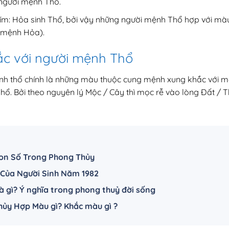
 người mệnh Thổ.
tím: Hỏa sinh Thổ, bởi vậy những người mệnh Thổ hợp với mà
 mệnh Hỏa).
c với người mệnh Thổ
h thổ chính là những màu thuộc cung mệnh xung khắc với m
 Thổ. Bởi theo nguyên lý Mộc / Cây thì mọc rễ vào lòng Đất / T
Con Số Trong Phong Thủy
 Của Người Sinh Năm 1982
là gì? Ý nghĩa trong phong thuỷ đời sống
ủy Hợp Màu gì? Khắc màu gì ?