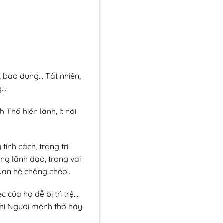
, bao dung… Tất nhiên,
g…
Thổ hiền lành, ít nói
ính cách, trong trí
ong lãnh đạo, trong vai
quan hệ chồng chéo…
của họ dễ bị trì trệ…
 thì Người mệnh thổ hãy