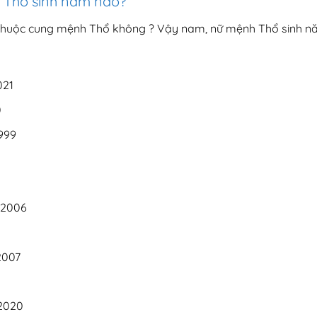
 Thổ sinh năm nào?
thuộc cung mệnh Thổ không ? Vậy nam, nữ mệnh Thổ sinh 
021
0
999
8
 2006
2007
 2020