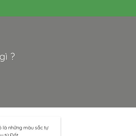
gì ?
 là những màu sắc tự
u từ Đất.