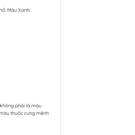
hổ: Màu Xanh.
 không phải là màu
ng màu thuộc cung mệnh