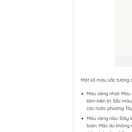
Một số màu sắc tương s
Màu vàng nhạt: Màu 
tâm kiên trì. Sắc mà
các nước phương Tây,
Màu vàng nâu: Đây là
toàn. Mặc dù không n