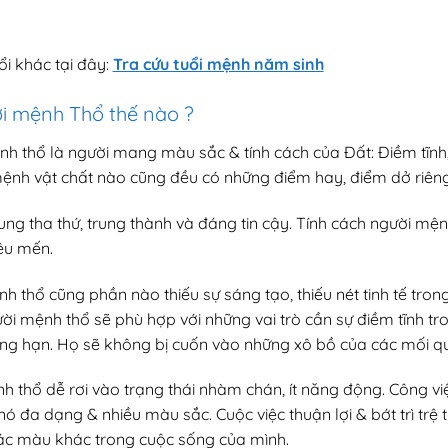
i khác tại đây:
Tra cứu tuổi mệnh năm sinh
i mệnh Thổ thế nào ?
nh thổ là người mang màu sắc & tính cách của Đất: Điềm tĩnh
ệnh vật chất nào cũng đều có những điểm hay, điểm dở riên
 tha thứ, trung thành và đáng tin cậy. Tính cách người mệnh 
êu mến.
thổ cũng phần nào thiếu sự sáng tạo, thiếu nét tinh tế trong t
ười mệnh thổ sẽ phù hợp với những vai trò cần sự điềm tĩnh tr
ẳng hạn. Họ sẽ không bị cuốn vào những xô bồ của các mối 
hổ dễ rơi vào trạng thái nhàm chán, ít năng động. Công việc 
ó đa dạng & nhiều màu sắc. Cuộc việc thuận lợi & bớt trì trệ
ác màu khác trong cuộc sống của mình.