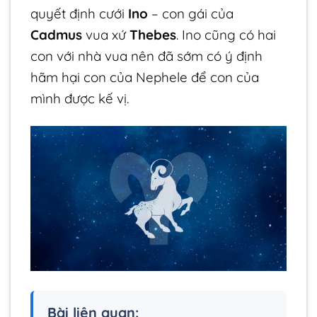
quyết định cưới
Ino
– con gái của
Cadmus
vua xứ
Thebes
. Ino cũng có hai
con với nhà vua nên đã sớm có ý định
hãm hại con của Nephele để con của
mình được kế vị.
Bài liên quan: