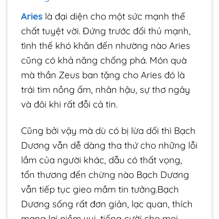
Aries
là đại diện cho một sức mạnh thể
chất tuyệt vời. Đứng trước đối thủ mạnh,
tình thế khó khăn đến nhường nào Aries
cũng có khả năng chống phá. Món quà
mà thần Zeus ban tặng cho Aries đó là
trái tim nồng ấm, nhân hậu, sự thơ ngây
và đôi khi rất đỗi cả tin.
Cũng bởi vậy mà dù có bị lừa dối thì Bạch
Dương vẫn dễ dàng tha thứ cho những lỗi
lầm của người khác, dẫu có thất vọng,
tổn thương đến chừng nào Bạch Dương
vẫn tiếp tục gieo mầm tin tưởng.Bạch
Dương sống rất đơn giản, lạc quan, thích
mang lại niềm vui, tiếng cười cho mọi