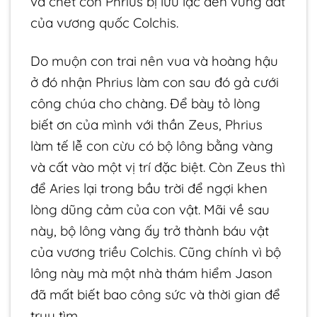
và chết còn Phrius bị lưu lạc đến vùng đất
của vương quốc Colchis.
Do muộn con trai nên vua và hoàng hậu
ở đó nhận Phrius làm con sau đó gả cưới
công chúa cho chàng. Để bày tỏ lòng
biết ơn của mình với thần Zeus, Phrius
làm tế lễ con cừu có bộ lông bằng vàng
và cất vào một vị trí đặc biệt. Còn Zeus thì
để Aries lại trong bầu trời để ngợi khen
lòng dũng cảm của con vật. Mãi về sau
này, bộ lông vàng ấy trở thành báu vật
của vương triều Colchis. Cũng chính vì bộ
lông này mà một nhà thám hiểm Jason
đã mất biết bao công sức và thời gian để
truy tìm.