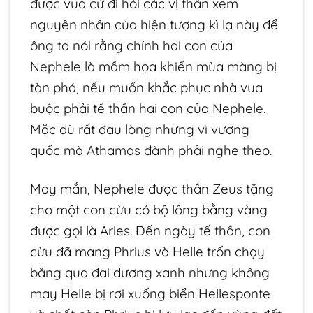
được vua cử đi hỏi các vị thần xem
nguyên nhân của hiện tượng kì lạ này để
ông ta nói rằng chính hai con của
Nephele là mầm họa khiến mùa màng bị
tàn phá, nếu muốn khắc phục nhà vua
buộc phải tế thần hai con của Nephele.
Mặc dù rất đau lòng nhưng vì vương
quốc mà Athamas đành phải nghe theo.
May mắn, Nephele được thần Zeus tặng
cho một con cừu có bộ lông bằng vàng
được gọi là Aries. Đến ngày tế thần, con
cừu đã mang Phrius và Helle trốn chạy
băng qua đại dương xanh nhưng không
may Helle bị rơi xuống biển Hellesponte