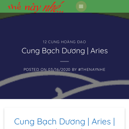
Skip
to
content
12 CUNG HOÀNG ĐẠO
Cung Bạch Dương | Aries
POSTED ON
03/16/2020
BY
#THENAYNHE
Cung Bạch Dương | Aries |