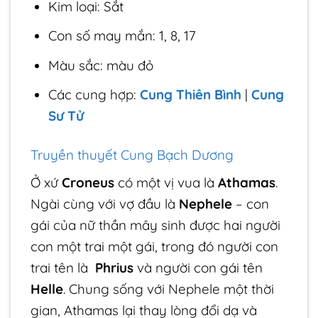
Kim loại: Sắt
Con số may mắn: 1, 8, 17
Màu sắc: màu đỏ
Các cung hợp:
Cung Thiên Bình
|
Cung
Sư Tử
Truyền thuyết Cung Bạch Dương
Ở xứ
Croneus
có một vị vua là
Athamas
.
Ngài cùng với vợ đầu là
Nephele
– con
gái của nữ thần mây sinh được hai người
con một trai một gái, trong đó người con
trai tên là
Phrius
và người con gái tên
Helle
. Chung sống với Nephele một thời
gian, Athamas lại thay lòng đổi dạ và