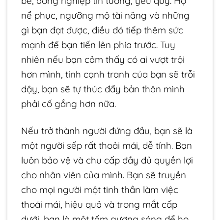
bè, đồng nghiệp tin tưởng, yêu quý. Họ
nể phục, ngưỡng mộ tài năng và những
gì bạn đạt được, điều đó tiếp thêm sức
mạnh để bạn tiến lên phía trước. Tuy
nhiên nếu bạn cảm thấy có ai vượt trội
hơn mình, tính cạnh tranh của bạn sẽ trỗi
dậy, bạn sẽ tự thúc đẩy bản thân mình
phải cố gắng hơn nữa.
Nếu trở thành người đứng đầu, bạn sẽ là
một người sếp rất thoải mái, dễ tính. Bạn
luôn bảo vệ và chu cấp đầy đủ quyền lợi
cho nhân viên của mình. Bạn sẽ truyền
cho mọi người một tinh thần làm việc
thoải mái, hiệu quả và trong mắt cấp
dưới, bạn là một tấm gương sáng để họ