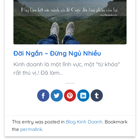
Đời Ngắn – Đừng Ngủ Nhiều
Kinh doanh là một lĩnh vực, một "từ khóa"
rất thú vị..! Đã làm…
This entry was posted in
Blog Kinh Doanh
. Bookmark
the
permalink
.