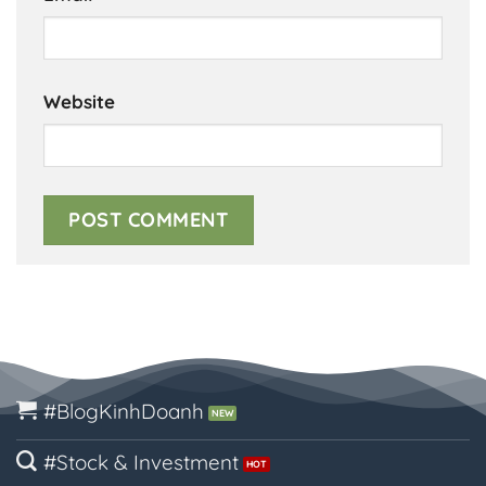
Website
#BlogKinhDoanh
#Stock & Investment