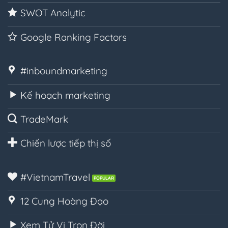
SWOT Analytic
Google Ranking Factors
#inboundmarketing
Kế hoạch marketing
TradeMark
Chiến lược tiếp thị số
#VietnamTravel
12 Cung Hoàng Đạo
Xem Tử Vi Trọn Đời