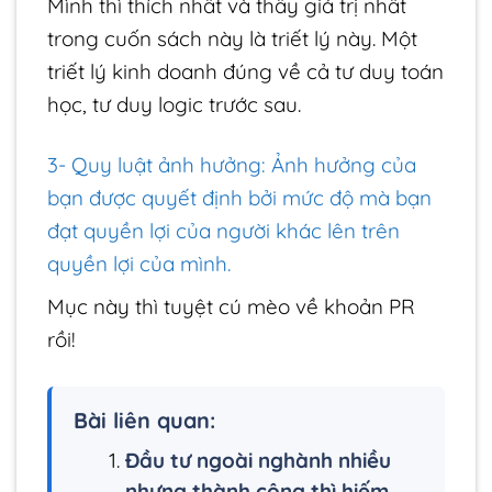
Mình thì thích nhất và thấy giá trị nhất
trong cuốn sách này là triết lý này. Một
triết lý kinh doanh đúng về cả tư duy toán
học, tư duy logic trước sau.
3- Quy luật ảnh hưởng: Ảnh hưởng của
bạn được quyết định bởi mức độ mà bạn
đạt quyền lợi của người khác lên trên
quyền lợi của mình.
Mục này thì tuyệt cú mèo về khoản PR
rồi!
Bài liên quan:
Đầu tư ngoài nghành nhiều
nhưng thành công thì hiếm