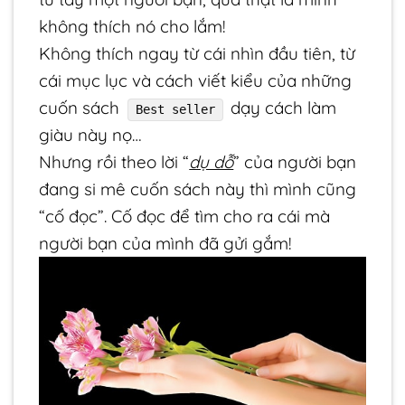
không thích nó cho lắm!
Không thích ngay từ cái nhìn đầu tiên, từ
cái mục lục và cách viết kiểu của những
cuốn sách
dạy cách làm
Best seller
giàu này nọ…
Nhưng rồi theo lời “
dụ dỗ
” của người bạn
đang si mê cuốn sách này thì mình cũng
“cố đọc”. Cố đọc để tìm cho ra cái mà
người bạn của mình đã gửi gắm!