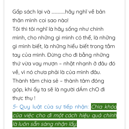
Gấp sách lại và ………….hãy nghĩ về bản
thân mình coi sao nào!
Tôi thì tôi nghĩ là hãy sống như chính
mình, cho những gì mình có thể, là những
gì mình biết, là những hiểu biết trong tầm
tay của mình. Đừng cho đi bằng những
thứ vừa vay mượn – nhặt nhạnh ở đâu đó
về, vì nó chưa phải là của mình đâu.
Thành tâm chia sẻ – thành tâm đóng
góp, khi ấy ta sẽ là người dÁm chO đi
thực thụ !
5-
Quy luật của sự tiếp nhận:
Chìa khóa
của việc cho đi một cách hiệu quả chính
là luôn sẵn sàng nhận lấy.