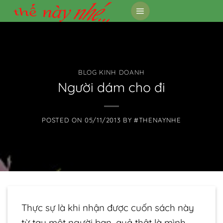
Skip
to
content
BLOG KINH DOANH
Người dám cho đi
POSTED ON
05/11/2013
BY
#THENAYNHE
Thực sự là khi nhận được cuốn sách này
từ tay một người bạn, quả thật là mình