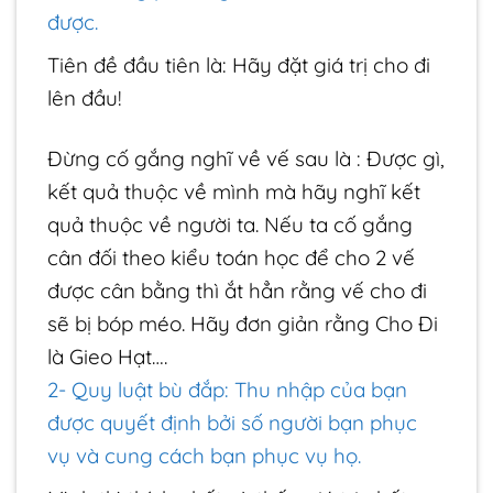
được.
Tiên đề đầu tiên là: Hãy đặt giá trị cho đi
lên đầu!
Đừng cố gắng nghĩ về vế sau là : Được gì,
kết quả thuộc về mình mà hãy nghĩ kết
quả thuộc về người ta. Nếu ta cố gắng
cân đối theo kiểu toán học để cho 2 vế
được cân bằng thì ắt hẳn rằng vế cho đi
sẽ bị bóp méo. Hãy đơn giản rằng Cho Đi
là Gieo Hạt….
2- Quy luật bù đắp: Thu nhập của bạn
được quyết định bởi số người bạn phục
vụ và cung cách bạn phục vụ họ.