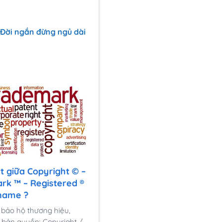
Đời ngắn đừng ngủ dài
t giữa Copyright © –
rk ™ – Registered ®
name ?
 bảo hộ thương hiệu,
 bản quyền: Copyright /