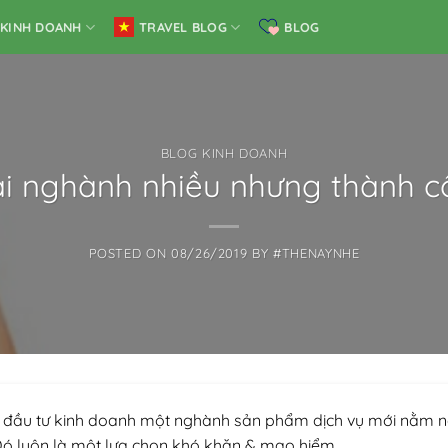
KINH DOANH
TRAVEL BLOG
BLOG
BLOG KINH DOANH
i nghành nhiều nhưng thành c
POSTED ON
08/26/2019
BY
#THENAYNHE
 đầu tư kinh doanh một nghành sản phẩm dịch vụ mới nằm ngoà
 Đó luôn là một lựa chọn khó khăn & mạo hiểm.