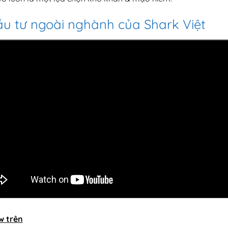
u tư ngoài nghành của Shark Việt
w trên