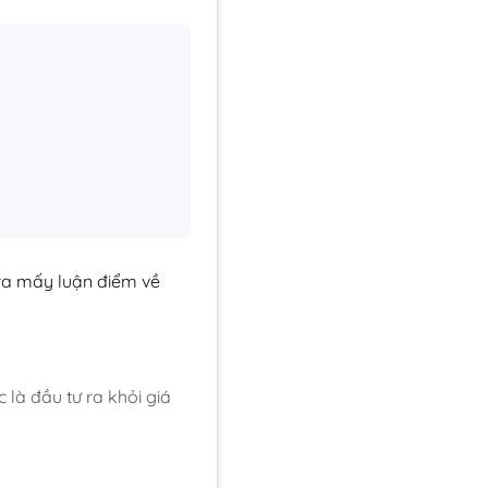
a mấy luận điểm về
 là đầu tư ra khỏi giá