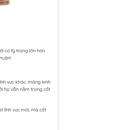
ới có tỷ trọng lớn hơn
huận!
ĩnh vực khác: mảng kinh
ởi họ vẫn nằm trong cốt
 lĩnh vực mới, mà cốt