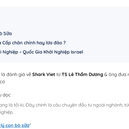
Bò Sữa
 Cấp chân chính hay lừa đảo ?
i Nghiệp – Quốc Gia Khởi Nghiệp Israel
 là đánh giá về
Shark Viet
từ
TS Lê Thẩm Dương
& ông đưa r
 cơ
u dọc
ng là tối kị. Đây chính là câu chuyện đầu tư ngoài nghành, tức
nghiệp.
 lý con bò sữa
”