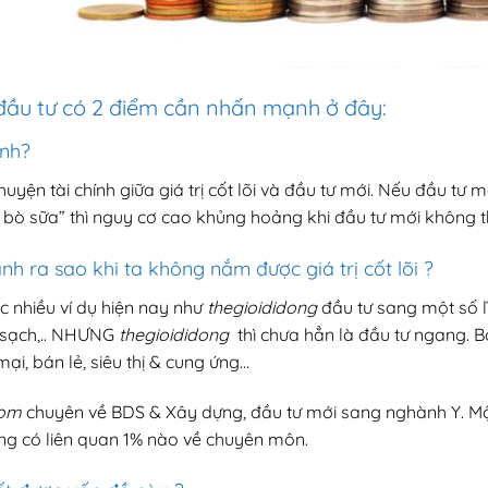
đầu tư có 2 điểm cần nhấn mạnh ở đây:
ành?
yện tài chính giữa giá trị cốt lõi và đầu tư mới. Nếu đầu tư m
 bò sữa” thì nguy cơ cao khủng hoảng khi đầu tư mới không t
h ra sao khi ta không nắm được giá trị cốt lõi ?
c nhiều ví dụ hiện nay như
thegioididong
đầu tư sang một số l
ạch,..
NHƯNG
thegioididong
thì chưa hẳn là đầu tư ngang. B
ại, bán lẻ, siêu thị & cung ứng…
com
chuyên về BDS & Xây dựng, đầu tư mới sang nghành Y. Một
ng có liên quan 1% nào về chuyên môn.