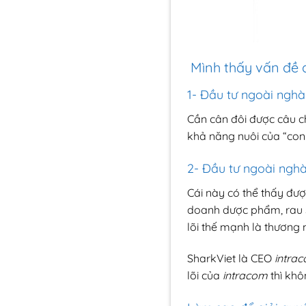
Mình thấy vấn đề 
1- Đầu tư ngoài ngh
Cần cân đôi được câu chu
khả năng nuôi của “con
2- Đầu tư ngoài nghàn
Cái này có thể thấy đượ
doanh dược phẩm, rau s
lõi thế mạnh là thương m
SharkViet là CEO
intra
lõi của
intracom
thì khô