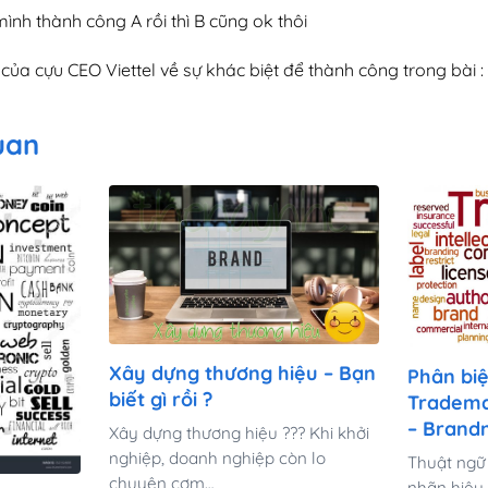
mình thành công A rồi thì B cũng ok thôi
 của cựu CEO Viettel về sự khác biệt để thành công trong bài :
quan
Xây dựng thương hiệu – Bạn
Phân biệ
biết gì rồi ?
Tradema
– Brand
Xây dựng thương hiệu ??? Khi khởi
nghiệp, doanh nghiệp còn lo
Thuật ngữ
chuyện cơm…
nhãn hiệu,