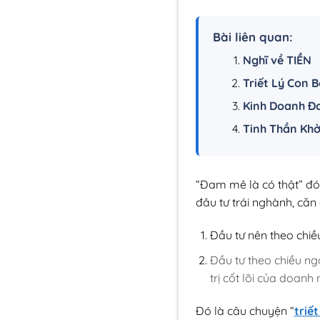
Bài liên quan:
Nghĩ về TIỀN
Triết Lý Con 
Kinh Doanh Đa
Tinh Thần Khở
“Đam mê là có thật” đó
đâu tư trái nghành, căn
Đầu tư nên theo chiề
Đầu tư theo chiều nga
trị cốt lõi của doanh 
Đó là câu chuyện “
triết