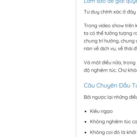
Làm sao để giải quy
Tư duy chính xác ở đây
Trong video show trên k
ta có thể tưởng tượng ra
chung trí hướng, chun
nàn về dịch vụ, về thái đ
Và một điều nữa, trong 
độ nghiêm túc. Chứ khô
Câu Chuyên Đầu Tư
Bởi ngược lại những điều
Kiêu ngạo
Không nghiêm túc c
Không coi đó là khởi