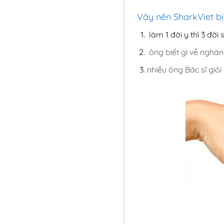
Vậy nên SharkViet bị
làm 1 đời y thì 3 đời 
ông biết gì về nghàn
nhiều ông Bác sĩ giỏi 