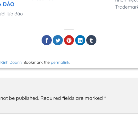
ỪA ĐẢO
Trademark
iới lừa đảo
 Kinh Doanh
. Bookmark the
permalink
.
 not be published.
Required fields are marked
*