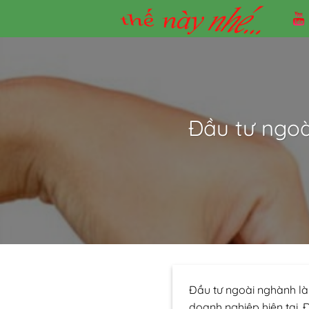
Skip
to
content
Đầu tư ngoà
Đầu tư ngoài nghành là
doanh nghiệp hiện tại.