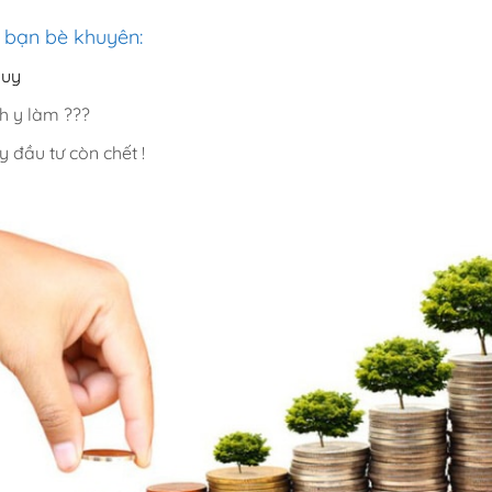
 bạn bè khuyên:
suy
h y làm ???
y đầu tư còn chết !