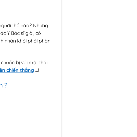
m người thế nào? Nhưng
c Y Bác sĩ giỏi, có
h nhân khỏi phải phàn
chuẩn bị với một thái
ên chiến thắng
…!
m ?