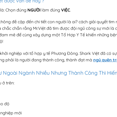
ết được vấn đề này ?
 là: Chọn đúng
NGƯỜI
làm đúng
VIỆC
.
hông đề cập đến chi tiết con người là ai? cách giải quyết tì
 chắc chắn rằng Mr.Việt đã tìm được đội ngũ công sự mới là cá
g đam mê để cùng xây dựng một Tổ Hợp Y Tế khiến những bện
ộ!
khởi nghiệp với tổ hợp y tế Phương Đông. Shark Việt đã có sự 
ng phải là người đang thành công, thành đạt mà
ngủ quên tr
 Ngoài Ngành Nhiều Nhưng Thành Công Thì Hiế
 ở trên:
ao độ
 nghiệp mới