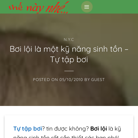
Skip
to
content
N.Y.C
Bơi lội là một kỹ năng sinh tồn –
Tự tập bơi
POSTED ON
05/10/2010
BY
GUEST
Tự tập bơi
? tin được không?
Bơi lội
là kỹ
năng sinh tồn rất cần thiết các bạn nhé!