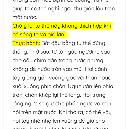
giúp ta có thể nghỉ ngơi, thư giãn lâu trên
mặt nước.
Chú ý là, tư thế này không thích hợp khi
có sóng to và gió lớn.
Thực hành:
Bắt đầu bằng tư thế đứng
thẳng. Thở sâu, từ từ ngửa người ra sau
cho đầu chìm dần trong nước nhưng
không để nước tràn vào mũi. Hai cánh
tay giang gần vuông góc với thân hoặc
xuôi xuống phía chân. Ngực ưỡn lên phía
trên, chân khép lại thả lỏng. Hơi trong
lồng ngực sẽ giữ cho phần ngực và mũi
nổi trên mặt nước. Khi thở ra, có thể vẫy
hai tay nhè nhẹ lên xuống để giữ cho