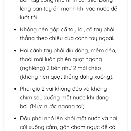
bàn tay cong như hình cái thìa. Dùng
lòng bàn tay ấn mạnh khi vào nước để
lướt tới
Không nên gập cổ tay lại, cổ tay phải
thẳng theo chiều của cánh tay ngoài.
Hai cánh tay phải dịu dàng, mềm dẻo,
thoải mái luân phiên quạt ngang
(nghiêng) 2 bên như 2 mái chèo
(không nên quạt thẳng đứng xuống).
Phải giữ 2 vai không đảo và không
chìm sâu xuống mặt nước khi đang
bơi. (Mực nước ngang tai).
Đầu phải nhô lên khỏi mặt nước và hơi
cúi xuống cằm, gần chạm ngực để có