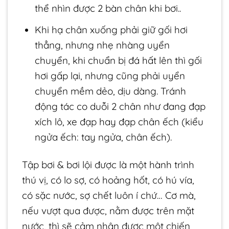
thể nhìn được 2 bàn chân khi bơi..
Khi hạ chân xuống phải giữ gối hơi
thẳng, nhưng nhẹ nhàng uyển
chuyển, khi chuẩn bị đá hất lên thì gối
hơi gấp lại, nhưng cũng phải uyển
chuyển mềm dẻo, dịu dàng. Tránh
động tác co duỗi 2 chân như đang đạp
xích lô, xe đạp hay đạp chân ếch (kiểu
ngửa ếch: tay ngửa, chân ếch).
Tập bơi & bơi lội được là một hành trình
thú vị, có lo sợ, có hoảng hốt, có hú vía,
có sặc nước, sợ chết luôn í chứ… Cơ mà,
nếu vượt qua được, nằm được trên mặt
nước, thì sẽ cảm nhận được một chiến