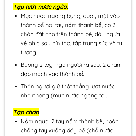
Tập lướt nước ngửa.
Mực nước ngang bụng, quay mặt vào
thành bể hai tay nắm thành bể, co 2
chân đặt cao trên thành bể, đầu ngửa
về phía sau nín thở, tập trung sức và tư
tưởng.
Buông 2 tay, ngả người ra sau, 2 chân
đạp mạch vào thành bể.
Thân người giữ thật thẳng lướt nước
nhẹ nhàng (mực nước ngang tai).
Tập chân
Nằm ngửa, 2 tay nắm thành bể, hoặc
chống tay xuống đáy bể (chỗ nước