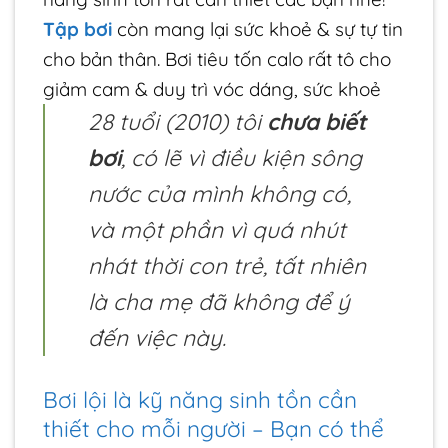
Tập bơi
còn mang lại sức khoẻ & sự tự tin
cho bản thân. Bơi tiêu tốn calo rất tô cho
giảm cam & duy trì vóc dáng, sức khoẻ
28 tuổi (2010) tôi
chưa biết
bơi
, có lẽ vì điều kiện sông
nước của mình không có,
và một phần vì quá nhút
nhát thời con trẻ, tất nhiên
là cha mẹ đã không để ý
đến việc này.
Bơi lội là kỹ năng sinh tồn cần
thiết cho mỗi người – Bạn có thể