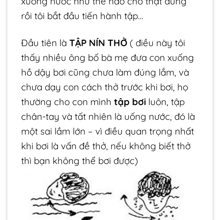
xuống nước như thế nào cho thật đúng
rồi tôi bắt đầu tiến hành tập…
Đầu tiên là
TẬP NÍN THỞ
( điều này tôi
thấy nhiều ông bố bà mẹ đưa con xuống
hồ dậy bơi cũng chưa làm đúng lắm, và
chưa dạy con cách thở trước khi bơi, họ
thường cho con mình
tập bơi
luôn, tập
chân-tay và tất nhiên là uống nước, đó là
một sai lầm lớn – vì điều quan trọng nhất
khi bơi là vấn đề thở, nếu không biết thở
thì bạn không thể bơi được)