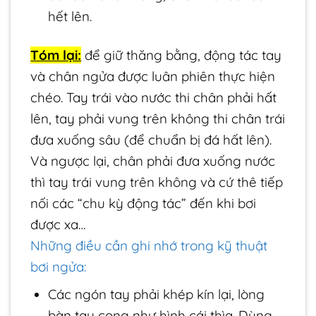
hết lên.
Tóm lại:
để giữ thăng bằng, động tác tay
và chân ngửa được luân phiên thực hiện
chéo. Tay trái vào nước thi chân phải hất
lên, tay phải vung trên không thi chân trái
đưa xuống sâu (để chuẩn bị đá hất lên).
Và ngược lại, chân phải đưa xuống nước
thì tay trái vung trên không và cứ thê tiếp
nối các “chu kỳ động tác” đến khi bơi
được xa…
Những điều cần ghi nhớ trong kỹ thuật
bơi ngửa:
Các ngón tay phải khép kín lại, lòng