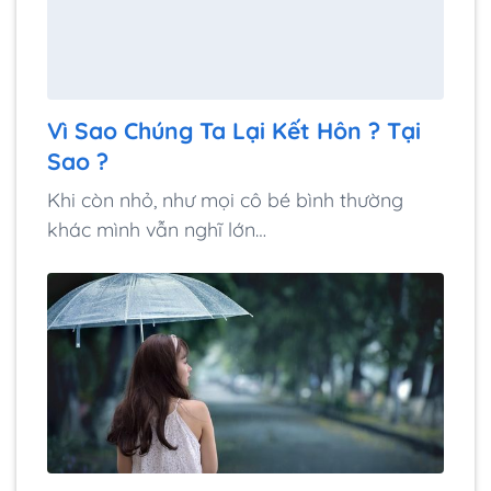
Vì Sao Chúng Ta Lại Kết Hôn ? Tại
Sao ?
Khi còn nhỏ, như mọi cô bé bình thường
khác mình vẫn nghĩ lớn…