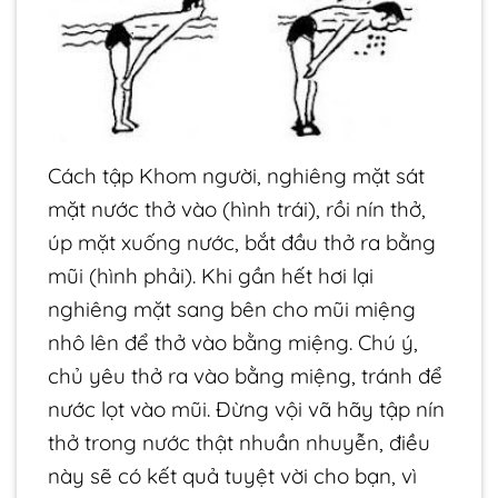
Cách tập
Khom người, nghiêng mặt sát
mặt nước thở vào (hình trái), rồi nín thở,
úp mặt xuống nước, bắt đầu thở ra bằng
mũi (hình phải). Khi gần hết hơi lại
nghiêng mặt sang bên cho mũi miệng
nhô lên để thở vào bằng miệng. Chú ý,
chủ yêu thở ra vào bằng miệng, tránh để
nước lọt vào mũi. Đừng vội vã hãy tập nín
thở trong nước thật nhuần nhuyễn, điều
này sẽ có kết quả tuyệt vời cho bạn, vì