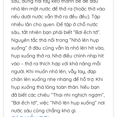
sau, dùng hai tay kéo thành bể để đầu
nhô lên mặt nước để thở ra (hoặc thở vào
nếu dưới nước vẫn thở ra đều đều). Tập
nhiều lần cho quen. Để tập ở chỗ nước
sâu, tất nhiên bạn phải biết “Bơi ếch tớ”.
Nguyên tắc thả nổi trong “Nhô lên hụp
xuống” ở đâu cũng vẫn là nhô lên hít vào,
hụp xuống thở ra. Nhớ điều chỉnh nhịp hít
vào – thở ra thích hợp với khả năng mỗi
người. Khi muốn nhô lên, vẫy tay, đạp
chân lên xuống nhẹ nhàng để hỗ trợ. Khi
hụp xuống thả lỏng toàn thân. Nếu bạn
đã biết các chiêu “Thai nhi nghịch ngợm”,
“Bơi ếch tớ”, việc “Nhô lên hụp xuống” nơi
nước sâu cũng chẳng khó gì.