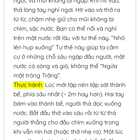
ngực và mũi không bị ngập. Khi hít vào,
thả lòng tay nghỉ ngơi. Hít vào và thở ra
từ từ, chậm nhẹ giữ cho mũi không bị
chìm, sặc nước. Bạn có thể nổi và nghỉ
trên mặt nước rất lâu với tư thế này. “Nhô
lên hụp xuống” Tư thế này giúp ta cầm
cự ở những chỗ sâu ngập đầu người, mặt
nước có sóng và gió, không thể “Ngửa
mặt trông Trăng”.
Thực hành:
Lúc mới tập nên tập sát thành
bể, phía sâu nhất (~ 2m hay hơn). Hai tay
bám vào thành bể, người thả dọc xuống
nước. Bắt đầu thở vào sâu rồi từ từ thả
người thẳng cho đầu chìm xuống trong
khi vẫn nín hơi (hoặc thở nhẹ ra). Một lúc