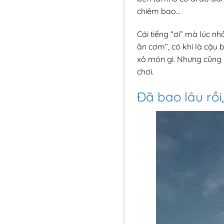
chiêm bao…
Cái tiếng “ơi” mà lúc nh
ăn cơm”, có khi là cậu b
xỏ món gì. Nhưng cũng c
chơi.
Đã bao lâu rồi,