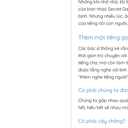
Những khi nhớ nhà, tôi
của ban nhạc Secret Ga
bình. Nhưng nhiều lúc,
của tiếng nói con người,
Thèm một tiếng gọi 
Các bác sĩ thống kê rằ
thời gian trò chuyện với
tiếng cha, mà còn làm t
được lắng nghe với tình 
“thèm nghe tiếng người”
Có phải chúng ta đan
Chúng ta gặp nhau qua 
hết, hiểu hết về nhau mà
Có phải vậy chăng?