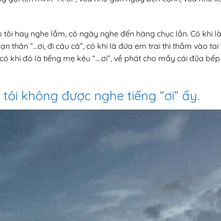
ỏ tôi hay nghe lắm, có ngày nghe đến hàng chục lần. Có khi là
ạn thân “…ơi, đi câu cá”, có khi là đứa em trai thì thầm vào ta
ó khi đó là tiếng mẹ kêu “….ơi”, về phát cho mấy cái đũa bế
 tôi không được nghe tiếng “ơi” ấy.