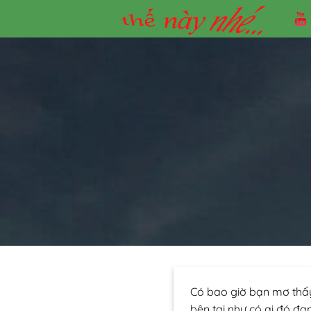
Skip
to
content
Có bao giờ bạn mơ thấy
bên tai như có ai đó đa