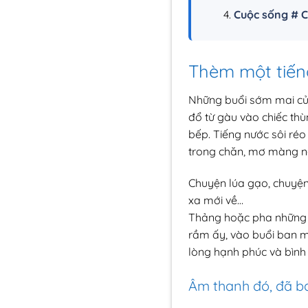
Cuộc sống # C
Thèm một tiếng
Những buổi sớm mai của 
đổ từ gàu vào chiếc th
bếp. Tiếng nước sôi réo
trong chăn, mơ màng ng
Chuyện lúa gạo, chuyện
xa mới về…
Thảng hoặc pha những ti
rầm ấy, vào buổi ban ma
lòng hạnh phúc và bình
Âm thanh đó, đã ba