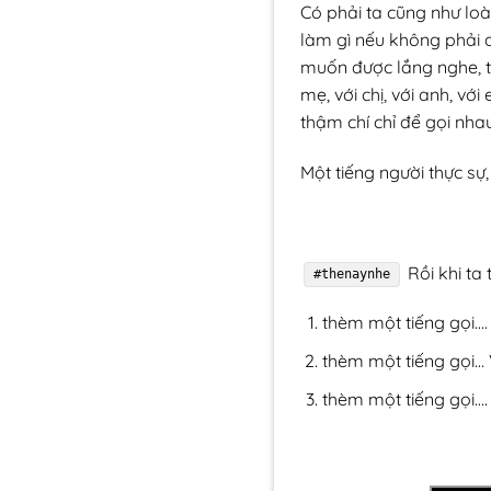
Có phải ta cũng như loà
làm gì nếu không phải đ
muốn được lắng nghe, thì
mẹ, với chị, với anh, vớ
thậm chí chỉ để gọi nhau
Một tiếng người thực sự
Rồi khi ta
#thenaynhe
thèm một tiếng gọi….
thèm một tiếng gọi… 
thèm một tiếng gọi….