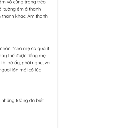
 âm vô cùng trong trẻo
ồi tưởng êm ả thanh
m thanh khác. Âm thanh
nhân: “cha mẹ có quá ít
 thay thế được tiếng mẹ
 bi bô ấy, phải nghe, và
người lớn mới có lúc
 những tưởng đã biết