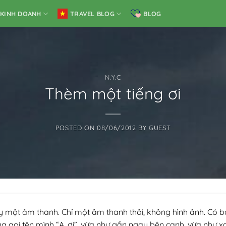
KINH DOANH
TRAVEL BLOG
BLOG
N.Y.C
Thèm một tiếng ơi
POSTED ON
08/06/2012
BY
GUEST
 một âm thanh. Chỉ một âm thanh thôi, không hình ảnh. Có 
ng gọi tên mình “A. ơi”, vừa như gần ngay bên cạnh, vừa như x