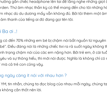
 thường gắn chiếc headphone lên tai để lắng nghe những giọt
rden. Thứ âm nhạc thần kỳ có thể mang đến cho tôi những h
 âm nhạc dù du dương mấy vẫn không đủ. Bởi tôi thèm một â
 âm thanh của tiếng ai đó đang gọi tên tôi.
Ba ơi ..!
ng có đến 70% những em bé bị chậm nói bắt nguồn từ nguyên 
 bé”. Điều đáng nói là những chiếc tivi ra rả suốt ngày không
ình trạng chậm nói của các em nặng hơn. Bởi trẻ em, ở cái tuổi
yêu và sự thông hiểu, thì mới nói được. Nghĩa là không chỉ có 
 mà cả trẻ con cũng vậy.
g ngày càng ít nói với nhau hơn ?
YM, tin nhắn, chúng ta đọc blog của nhau mỗi ngày, chúng ta
 không cần thốt nên lời.