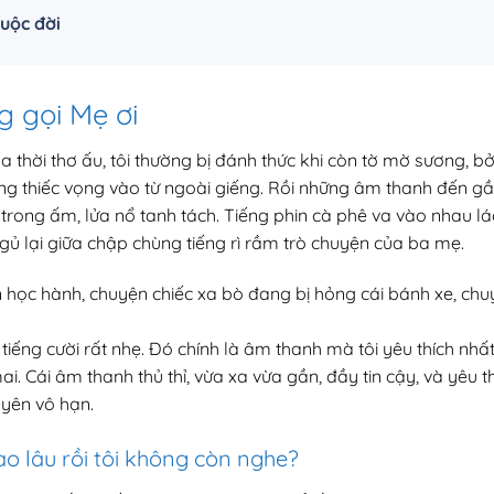
uộc đời
 gọi Mẹ ơi
thời thơ ấu, tôi thường bị đánh thức khi còn tờ mờ sương, bởi
ùng thiếc vọng vào từ ngoài giếng. Rồi những âm thanh đến g
 trong ấm, lửa nổ tanh tách. Tiếng phin cà phê va vào nhau lá
ủ lại giữa chập chùng tiếng rì rầm trò chuyện của ba mẹ.
 học hành, chuyện chiếc xa bò đang bị hỏng cái bánh xe, ch
ếng cười rất nhẹ. Đó chính là âm thanh mà tôi yêu thích nhất.
i. Cái âm thanh thủ thỉ, vừa xa vừa gần, đầy tin cậy, và yêu t
 yên vô hạn.
o lâu rồi tôi không còn nghe?