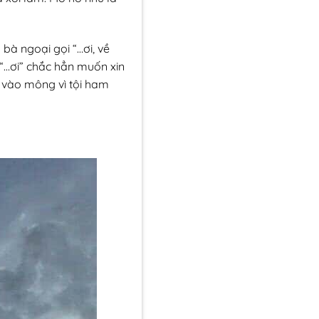
 bà ngoại gọi “…ơi, về
i “…ơi” chắc hẳn muốn xin
p vào mông vì tội ham