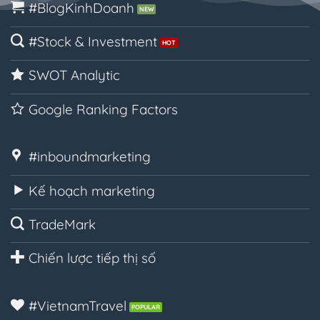
#BlogKinhDoanh
#Stock & Investment
SWOT Analytic
Google Ranking Factors
#inboundmarketing
Kế hoạch marketing
TradeMark
Chiến lược tiếp thị số
#VietnamTravel