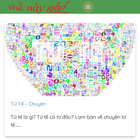
Skip
to
content
Tử Tế – Chuyện
Tử tế là gì? Tử tế có từ đâu? Lạm bàn về chuyện tử
tế…....