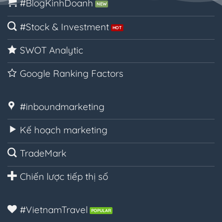
#BlogKinhDoanh
#Stock & Investment
SWOT Analytic
Google Ranking Factors
#inboundmarketing
Kế hoạch marketing
TradeMark
Chiến lược tiếp thị số
#VietnamTravel