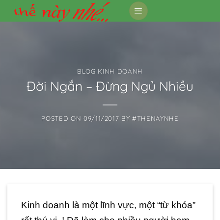
Skip
to
content
BLOG KINH DOANH
Đời Ngắn – Đừng Ngủ Nhiều
POSTED ON
09/11/2017
BY
#THENAYNHE
Kinh doanh là một lĩnh vực, một “từ khóa”