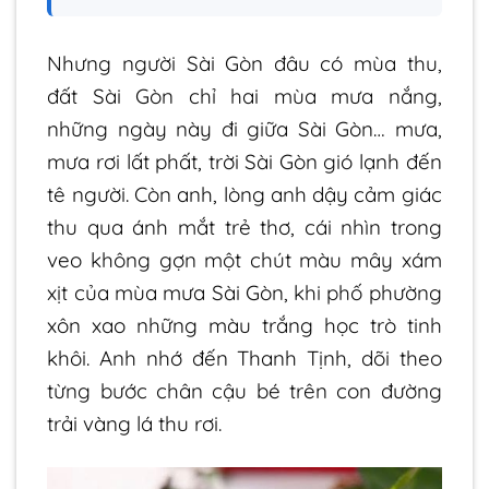
Nhưng người Sài Gòn đâu có mùa thu,
đất Sài Gòn chỉ hai mùa mưa nắng,
những ngày này đi giữa Sài Gòn… mưa,
mưa rơi lất phất, trời Sài Gòn gió lạnh đến
tê người. Còn anh, lòng anh dậy cảm giác
thu qua ánh mắt trẻ thơ, cái nhìn trong
veo không gợn một chút màu mây xám
xịt của mùa mưa Sài Gòn, khi phố phường
xôn xao những màu trắng học trò tinh
khôi. Anh nhớ đến Thanh Tịnh, dõi theo
từng bước chân cậu bé trên con đường
trải vàng lá thu rơi.