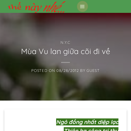
Skip
to
content
N.Y.C
Mùa Vu lan giữa cõi đi về
POSTED ON
08/28/2012
BY
GUEST
Ngô đồng nhất diệp lạc
Thiên hạ cộng tri thu