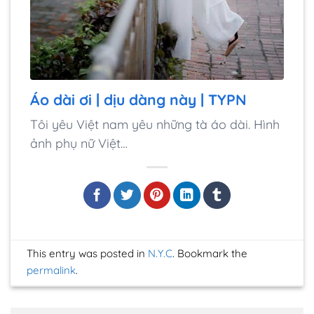
Áo dài ơi | dịu dàng này | TYPN
Tôi yêu Việt nam yêu những tà áo dài. Hình
ảnh phụ nữ Việt…
This entry was posted in
N.Y.C
. Bookmark the
permalink
.