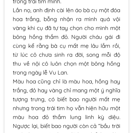
trong trái tim mình.
Lần nọ, anh định cài lên áo bà cụ một đóa
hoa trắng, bỗng nhận ra mình quá vội
vàng khi cụ đã tự tay chọn cho mình một
bông hồng thắm đỏ. Người cháu gái đi
cùng kể rằng bà cụ mất mẹ lâu lắm rồi,
từ lúc cô chưa sinh ra đời, song mỗi độ
thu về nội cô luôn chọn một bông hồng
trong ngày lễ Vu Lan.
Màu hoa cũng chỉ là màu hoa, hồng hay
trắng, đỏ hay vàng chỉ mang một ý nghĩa
tượng trưng, có biết bao người mất mẹ
nhưng trong trái tim họ vẫn hiện hữu một
màu hoa đỏ thắm lung linh kỳ diệu.
Ngược lại, biết bao người còn cả “bầu trời