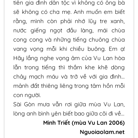
tiên gia đình dân tộc vì không có ông bà
sẽ không có cha mẹ. Anh muốn em biết
rằng, mình còn phải nhớ lũy tre xanh,
nước giếng ngọt đầu làng, mái chùa
cong cong và những tiếng chuông chùa
vang vọng mỗi khi chiều buông. Em ạ!
Hãy lắng nghe vọng âm của Vu Lan hòa
lẫn trong tiếng thì thầm khe khẽ dòng
chảy mạch máu và trở về với gia đình…
mảnh đất thiêng liêng trong tâm hồn mỗi
con người.
Sài Gòn mưa vẫn rơi giữa mùa Vu Lan,
lòng anh bình yên biết bao giữa cõi đi về…
Minh Triết (mùa Vu Lan 2006)
Nguoiaolam.net