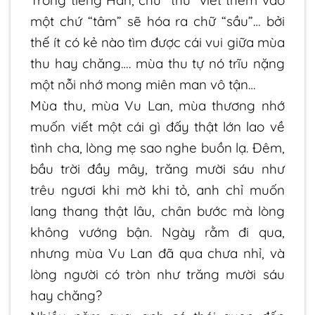
Trong tiếng Hán, chữ “thu” viết thêm vào
một chứ “tâm” sẽ hóa ra chữ “sầu”… bởi
thế ít có kẻ nào tìm được cái vui giữa mùa
thu hay chăng…. mùa thu tự nó trĩu nặng
một nỗi nhớ mong miên man vô tận…
Mùa thu, mùa Vu Lan, mùa thương nhớ
muốn viết một cái gì đấy thật lớn lao về
tình cha, lòng mẹ sao nghe buồn lạ. Đêm,
bầu trời đầy mây, trăng mười sáu như
trêu ngươi khi mờ khi tỏ, anh chỉ muốn
lang thang thật lâu, chân bước mà lòng
không vướng bận. Ngày rằm đi qua,
nhưng mùa Vu Lan đã qua chưa nhỉ, và
lòng người có tròn như trăng mười sáu
hay chăng?