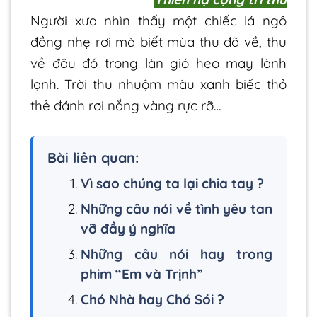
Người xưa nhìn thấy một chiếc lá ngô
đồng nhẹ rơi mà biết mùa thu đã về, thu
về đâu đó trong làn gió heo may lành
lạnh. Trời thu nhuộm màu xanh biếc thỏ
thẻ đánh rơi nắng vàng rực rỡ…
Bài liên quan:
Vì sao chúng ta lại chia tay ?
Những câu nói về tình yêu tan
vỡ đầy ý nghĩa
Những câu nói hay trong
phim “Em và Trịnh”
Chó Nhà hay Chó Sói ?