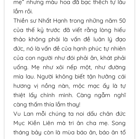
mẹ” nhưng màu hoa đã bạc thếch tự lâu
lắm rồi.
Thiền sư Nhất Hạnh trong những năm 50
của thế kỷ trước đã viết rằng lòng hiếu
thảo không phải là vấn đề luân lý đạo
đức, nó là vấn đề của hạnh phúc tự nhiên
của con người như đói phải ăn, khát phải
uống. Mẹ như xôi nếp một, như đường
mía lau. Người không biết tận hưởng cái
hương vị nồng nàn, mộc mạc ấy là tự
thiệt lấy chính mình. Càng ngẫm nghĩ
càng thấm thía lắm thay!
Vu Lan mỗi chúng ta noi dấu chân đức
Mục Kiền Liên mà tri ân cha mẹ. Song
tháng bảy còn là mùa báo ân, báo ân tổ