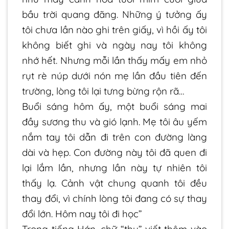
bầu trời quang đãng. Những ý tưởng ấy
tôi chưa lần nào ghi trên giấy, vì hồi ấy tôi
không biết ghi và ngày nay tôi không
nhớ hết. Nhưng mỗi lần thấy mấy em nhỏ
rụt rè núp dưới nón mẹ lần đầu tiên đến
trường, lòng tôi lại tưng bừng rộn rã…
Buổi sáng hôm ấy, một buổi sáng mai
đầy sương thu và gió lạnh. Mẹ tôi âu yếm
nắm tay tôi dẫn đi trên con đường làng
dài và hẹp. Con đường này tôi đã quen đi
lại lắm lần, nhưng lần này tự nhiên tôi
thấy lạ. Cảnh vật chung quanh tôi đều
thay đổi, vì chính lòng tôi đang có sự thay
đổi lớn. Hôm nay tôi đi học”