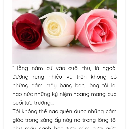
“Hằng năm cứ vào cuối thu, lá ngoài
đường rụng nhiều và trên không có
những đám mây bàng bạc, lòng tôi lại
nao nức những kỷ niệm hoang mang của
buổi tựu trường…
Tôi không thể nào quên được những cảm
giác trong sáng ấy nảy nở trong lòng tôi
như mấy cành hoa tươi mĩm cười giữa