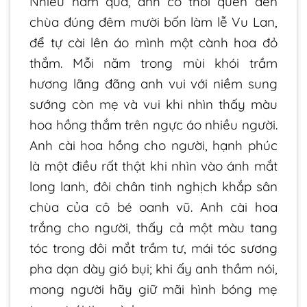
Nhiều năm qua, anh có thói quen đến
chùa đúng đêm mười bốn làm lễ Vu Lan,
để tự cài lên áo mình một cành hoa đỏ
thắm. Mỗi năm trong mùi khói trầm
hương lãng đãng anh vui với niềm sung
sướng còn mẹ và vui khi nhìn thấy màu
hoa hồng thắm trên ngực áo nhiều người.
Anh cài hoa hồng cho người, hạnh phúc
là một điều rất thật khi nhìn vào ánh mắt
long lanh, đôi chân tinh nghịch khắp sân
chùa của cô bé oanh vũ. Anh cài hoa
trắng cho người, thấy cả một màu tang
tóc trong đôi mắt trầm tư, mái tóc sương
pha dạn dày gió bụi; khi ấy anh thầm nói,
mong người hãy giữ mãi hình bóng mẹ