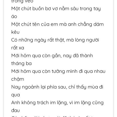
trong veo
Một chút buồn bơ vơ nằm sâu trong tay
áo
Một chút tên của em mà anh chẳng dám
kêu
Có những ngày rất thật, mà lòng người
rất xa
Mới hôm qua còn gần, nay đã thành
tháng ba
Mới hôm qua còn tưởng mình đi qua nhau
chậm
Nay ngoảnh lại phía sau, chỉ thấy mùa đi
qua
Anh không trách im lặng, vì im lặng cũng
đau