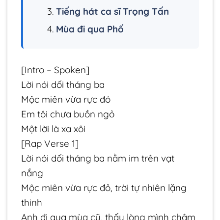
Tiếng hát ca sĩ Trọng Tấn
Mùa đi qua Phố
[Intro – Spoken]
Lời nói dối tháng ba
Mộc miên vừa rực đỏ
Em tôi chưa buồn ngỏ
Một lời là xa xôi
[Rap Verse 1]
Lời nói dối tháng ba nằm im trên vạt
nắng
Mộc miên vừa rực đỏ, trời tự nhiên lặng
thinh
Anh đi qua mùa cũ, thấy lòng mình chậm