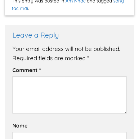
This entry was posted in
Âm Nhạc
and tagged
sáng
tác mới
.
Leave a Reply
Your email address will not be published.
Required fields are marked
*
Comment
*
Name