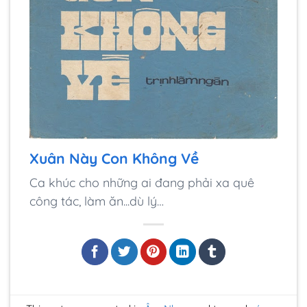
Xuân Này Con Không Về
Ca khúc cho những ai đang phải xa quê
công tác, làm ăn...dù lý…