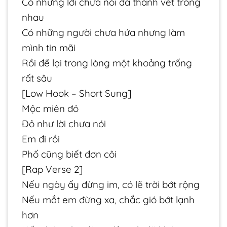
Có những lời chưa nói đã thành vết trong
nhau
Có những người chưa hứa nhưng làm
mình tin mãi
Rồi để lại trong lòng một khoảng trống
rất sâu
[Low Hook – Short Sung]
Mộc miên đỏ
Đỏ như lời chưa nói
Em đi rồi
Phố cũng biết đơn côi
[Rap Verse 2]
Nếu ngày ấy đừng im, có lẽ trời bớt rộng
Nếu mắt em đừng xa, chắc gió bớt lạnh
hơn