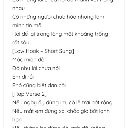
nhau
Có những người chưa hứa nhưng làm
mình tin mãi
Rồi để lại trong lòng một khoảng trống
rất sâu
[Low Hook – Short Sung]
Mộc miên đỏ
Đỏ như lời chưa nói
Em đi rồi
Phố cũng biết đơn côi
[Rap Verse 2]
Nếu ngày ấy đừng im, có lẽ trời bớt rộng
Nếu mắt em đừng xa, chắc gió bớt lạnh
hơn