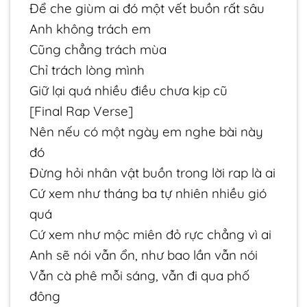
Để che giùm ai đó một vết buồn rất sâu
Anh không trách em
Cũng chẳng trách mùa
Chỉ trách lòng mình
Giữ lại quá nhiều điều chưa kịp cũ
[Final Rap Verse]
Nên nếu có một ngày em nghe bài này
đó
Đừng hỏi nhân vật buồn trong lời rap là ai
Cứ xem như tháng ba tự nhiên nhiều gió
quá
Cứ xem như mộc miên đỏ rực chẳng vì ai
Anh sẽ nói vẫn ổn, như bao lần vẫn nói
Vẫn cà phê mỗi sáng, vẫn đi qua phố
đông