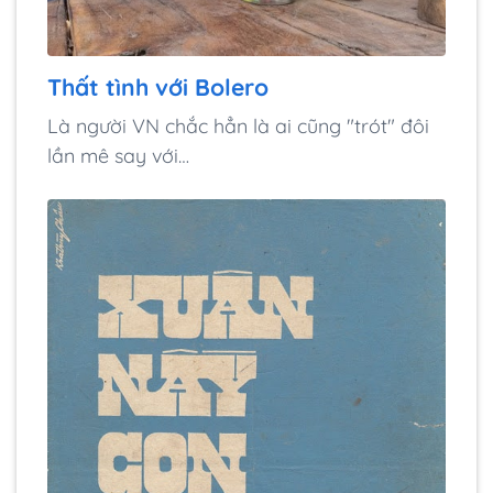
Thất tình với Bolero
Là người VN chắc hẳn là ai cũng "trót" đôi
lần mê say với…