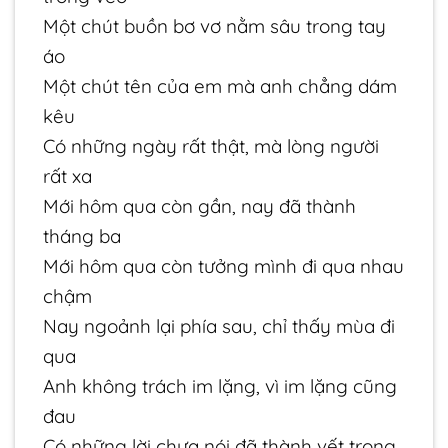
Một chút buồn bơ vơ nằm sâu trong tay
áo
Một chút tên của em mà anh chẳng dám
kêu
Có những ngày rất thật, mà lòng người
rất xa
Mới hôm qua còn gần, nay đã thành
tháng ba
Mới hôm qua còn tưởng mình đi qua nhau
chậm
Nay ngoảnh lại phía sau, chỉ thấy mùa đi
qua
Anh không trách im lặng, vì im lặng cũng
đau
Có những lời chưa nói đã thành vết trong