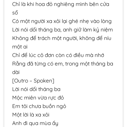
Chỉ là khi hoa đỏ nghiêng mình bên cửa
sổ
Có một người xa xôi lại ghé nhẹ vào lòng
Lời nói dối tháng ba, anh giữ làm kỷ niệm
Không để trách một người, không để níu
một ai
Chỉ để lúc cô đơn còn có điều mà nhớ
Rằng đã từng có em, trong một tháng ba
dài
[Outro – Spoken]
Lời nói dối tháng ba
Mộc miên vừa rực đỏ
Em tôi chưa buồn ngỏ
Một lời là xa xôi
Anh đi qua mùa ấy