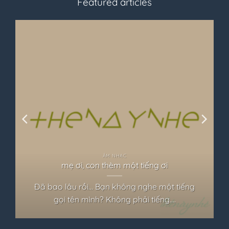
Featured articles
ÂM NHẠC
mẹ ơi, con thèm một tiếng ơi
Đã bao lâu rồi… Bạn không nghe một tiếng
gọi tên mình? Không phải tiếng....