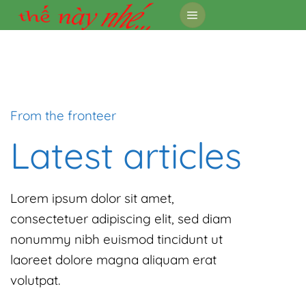
Skip
to
content
From the fronteer
Latest articles
Lorem ipsum dolor sit amet,
consectetuer adipiscing elit, sed diam
nonummy nibh euismod tincidunt ut
laoreet dolore magna aliquam erat
volutpat.