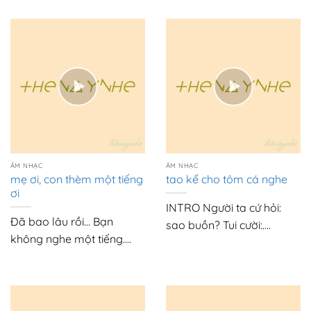
ÂM NHẠC
ÂM NHẠC
mẹ ơi, con thèm một tiếng
tao kể cho tôm cá nghe
ơi
INTRO Người ta cứ hỏi:
Đã bao lâu rồi… Bạn
sao buồn? Tui cười:....
không nghe một tiếng....