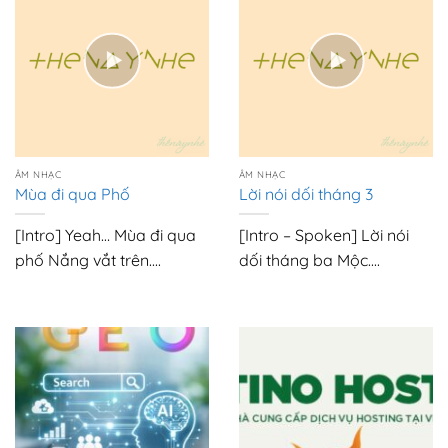
ÂM NHẠC
ÂM NHẠC
Mùa đi qua Phố
Lời nói dối tháng 3
[Intro] Yeah… Mùa đi qua
[Intro – Spoken] Lời nói
phố Nắng vắt trên....
dối tháng ba Mộc....